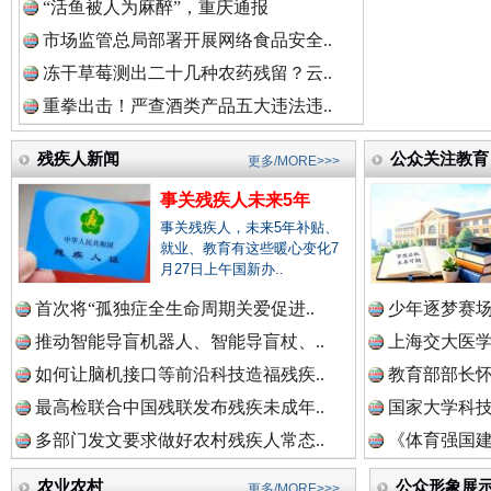
“活鱼被人为麻醉”，重庆通报
祁连巍巍树丰碑
高回报
市场监管总局部署开展网络食品安全..
冻干草莓测出二十几种农药残留？云..
重拳出击！严查酒类产品五大违法违..
残疾人新闻
公众关注教育
更多/MORE>>>
事关残疾人未来5年
事关残疾人，未来5年补贴、
就业、教育有这些暖心变化7
月27日上午国新办..
首次将“孤独症全生命周期关爱促进..
少年逐梦赛场
一枚“钉子”竟然扎入要害部门
推动智能导盲机器人、智能导盲杖、..
上海交大医
如何让脑机接口等前沿科技造福残疾..
教育部部长怀
最高检联合中国残联发布残疾未成年..
国家大学科技
多部门发文要求做好农村残疾人常态..
《体育强国建
农业农村
公众形象展
更多/MORE>>>