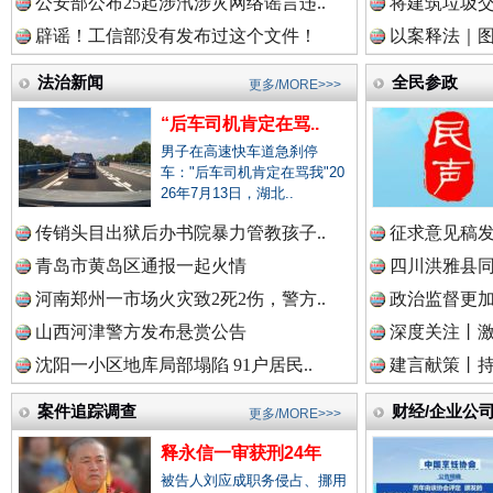
公安部公布25起涉汛涉灾网络谣言违..
将建筑垃圾
辟谣！工信部没有发布过这个文件！
以案释法｜图“
中国律师在线.中
法治新闻
全民参政
更多/MORE>>>
“后车司机肯定在骂..
男子在高速快车道急刹停
中国参政网.中
车："后车司机肯定在骂我"20
26年7月13日，湖北..
传销头目出狱后办书院暴力管教孩子..
征求意见稿发
春天里的科技盛宴
青岛市黄岛区通报一起火情
四川洪雅县同
中国全民新闻网.
河南郑州一市场火灾致2死2伤，警方..
政治监督更
山西河津警方发布悬赏公告
深度关注丨
沈阳一小区地库局部塌陷 91户居民..
建言献策丨持
中国公众新闻网.
案件追踪调查
财经/企业公
更多/MORE>>>
释永信一审获刑24年
被告人刘应成职务侵占、挪用