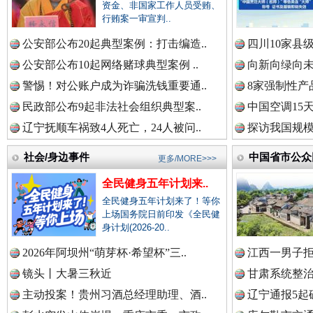
中国公民新闻网.
资金、非国家工作人员受贿、
行贿案一审宣判..
巳巳如意，开工大吉！
三轮上
公安部公布20起典型案例：打击编造..
四川10家县
中国公共新闻网.
公安部公布10起网络赌球典型案例 ..
向新向绿向未
警惕！对公账户成为诈骗洗钱重要通..
8家强制性产
民政部公布9起非法社会组织典型案..
中国空调15
辽宁抚顺车祸致4人死亡，24人被问..
中国法制新闻网.
探访我国规模
社会/身边事件
中国省市公众
更多/MORE>>>
全民健身五年计划来..
中国法治新闻网.
全民健身五年计划来了！等你
上场国务院日前印发《全民健
“后车司机肯定在骂我”
全民健身
身计划(2026-20..
2026年阿坝州“萌芽杯·希望杯”三..
江西一男子拒
中国法院新闻网.
镜头丨大暑三秋近
甘肃系统整治
主动投案！贵州习酒总经理助理、酒..
辽宁通报5起