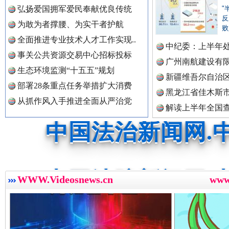
中国公共新闻网.
弘扬爱国拥军爱民奉献优良传统
"
反
为敢为者撑腰、为实干者护航
败
祁连巍巍树丰碑
高回报
全面推进专业技术人才工作实现..
中纪委：上半年处
中国法制新闻网.
事关公共资源交易中心招标投标
广州南航建设有
生态环境监测“十五五”规划
新疆维吾尔自治
部署28条重点任务举措扩大消费
黑龙江省佳木斯
中国法治新闻网.
从抓作风入手推进全面从严治党
解读上半年全国
数据
中国法院新闻网.
一枚“钉子”竟然扎入要害部门
WWW.Videosnews.cn
ww
中国检察新闻网.