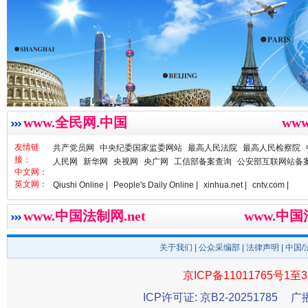
www.全民网.中国
ww
春天里的科技盛宴
友情链
共产党员网
中央纪委国家监委网站
最高人民法院
最高人民检察院
接：
人民网
新华网
央视网
央广网
工信部备案查询
公安部互联网站备
中文网：
英文网：
Qiushi Online |
People's Daily Online |
xinhua.net |
cntv.com |
www.中国法制网.net
www.中
关于我们
|
公众采编部
|
法律声明
| 中国
京ICP备11011765号1至3
ICP许可证: 京B2-20251785
广