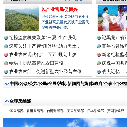
以产业富民促振兴
纪检监察机关监督护航农业全
产业链高质量发展以产业富民
促振兴中央纪委..
雄关漫道展新颜
“
纪检监察机关聚焦“三夏”生产强化..
记黑龙江省双
深度关注丨严管“册外地”助力黑土..
百年奋进铸辉
农业农村现代化“十五五”规划出炉
新老纪检监察
镜头丨护航高标准农田建设
庆祝中国共产
农业农村部：促进新型农业经营主体..
战火记忆丨“
中国/公众/公共/公民/全民/法制/新闻网与媒体/政府/企事业/
全球采编部
衣柜里的秘密
高速路上
中国采编部
香港采编部
台湾采编部
美国采编部
日本采编部
英国采编部