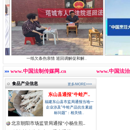
中国廉政法纪网.
中国律师在线.中
一纸欠条伤亲情 巡回调解促和解..
行业协会接连
三年瞒报超千万 隐匿收入偷税被查处..
中国参政网.中
www.中国法制传媒网.cn
www.中国法治
食品产业信息
更多/MORE>>>
东山县通报“牛蛙产..
福建东山县市监局通报当地一
企业涉及"牛蛙产品抗生素超
标问题"：相关情..
北京朝阳市场监管局通报“小杨生煎..