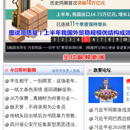
1
2
3
4
5
6
7
8
9
10
而生 为党而战——百年“纪”事⑧加强纪律..
·[视频]
牢记初心使命 奋进复兴征程丨“转折之
世界屋脊 天路回响
永
今日即时新闻
政要论坛
省市州负责人投稿
半生相守，一别两宽：这场老年..
习
一纸欠条伤亲情 巡回调解促和..
工
26万保费，离婚时为何要分走一..
主
杨天誉，不得录用为公务员
习近平同斯洛伐
传销头目出狱后办书院暴力管教..
习近平同巴西总
四川省公安厅征集新型黑恶违法..
红船起航处 潮起向未来
广州首
习近平在2026