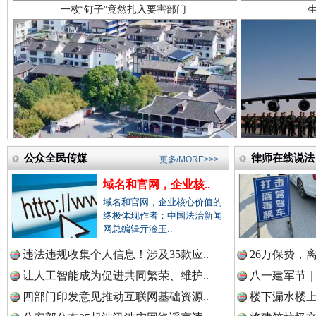
中国医药新闻网.
中国企业新闻网.
雄关漫道展新颜
“
公众全民传媒
中国农业新闻网.
律师在线说法
更多/MORE>>>
域名和官网，企业核..
域名和官网，企业核心价值的
终极体现作者：中国法治新闻
中国视频新闻网.
网总编辑亓淦玉..
违法违规收集个人信息！涉及35款应..
26万保费，
让人工智能成为促进共同繁荣、维护..
八一建军节｜
中国廉政法纪网.
衣柜里的秘密
高速路上
四部门印发意见推动互联网基础资源..
楼下漏水楼上