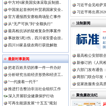
中方对6家美国实体采取反制措..
理高级..
习近平会见哈萨
中国发起首例对外贸易国家安全..
习近平将出席20
官方通报西安赛格商场坠亡事件
球治理..
法制新闻
从“无产可执”到“全额执行”
最高检抗诉的疑难复杂刑事案件
事故致5死1伤，四川省安委会挂..
8
中国全民新闻网.
起
四川10家县级农商行获批解散
国
最高检公安部联
最新时事新闻
三年瞒报超千万 隐匿收入偷税被查处..
中国公众新闻网.
周岁未..
新修订的《人民
把老百姓关切的事一件一件办好
布
六部门发布通告
分析研究当前经济形势和经济工..
两部门联合印发
“一代接着一代干”
定》
促家政服务业高质
中国公民新闻网.
推进打击整治非法社会组织工作
聚焦廉政法纪
深入开展职业健康保护行动
可再生能源发展“十五五”规划