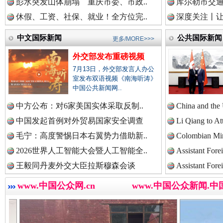
彭水突发山体崩塌 重庆市委、市政..
库尔勒市交通
中国检察新闻网.
休假、工资、社保、就业！全方位完..
深度关注丨让
中文国际新闻
公共国际新闻
更多/MORE>>>
外交部发布重磅视频
中国医药新闻网.
世界屋脊 天路回响
永
7月13日，外交部发言人办公
室发布双语视频《南海听涛》
中国公共新闻网..
中国企业新闻网.
中方公布：对6家美国实体采取反制..
China and the
中国发起首例对外贸易国家安全调查
Li Qiang to At
毛宁：高度警惕日本右翼势力借助新..
Colombian Mini
2026世界人工智能大会暨人工智能全..
Assistant Fore
中国农业新闻网.
王毅同丹麦外交大臣拉斯穆森会谈
Assistant Fore
www.中国公众网.cn
www.中国公众新闻.中
红船起航处 潮起向未来
广州首
中国视频新闻网.