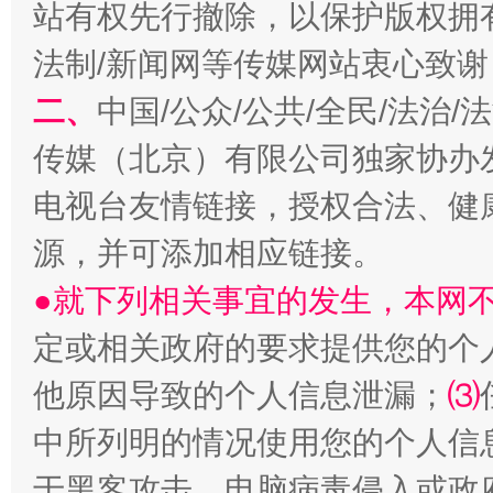
站有权先行撤除，以保护版权拥有者
法制/新闻网等传媒网站衷心致谢
二、
中国/公众/公共/全民/法治
揭开“小金库”的免责幌子
传媒（北京）有限公司独家协办
电视台友情链接，授权合法、健
源，并可添加相应链接。
●就下列相关事宜的发生，本网
定或相关政府的要求提供您的个
他原因导致的个人信息泄漏；
⑶
中所列明的情况使用您的个人信
受贿1.44亿！段成刚被判无期
从幼儿
于黑客攻击、电脑病毒侵入或政