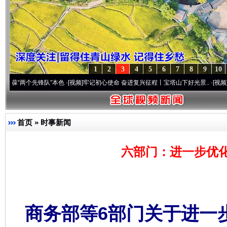
1
2
3
4
5
6
7
8
9
10
个先锋队”本色
·[视频]
牢记初心使命 奋进复兴征程丨宝塔山下好光景..
·[视频]
因党而生 
首页
»
时事新闻
六部门：进一步优
商务部等6部门关于进一