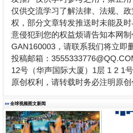
仅供交流学习了解法律、法规、政
权，部分文章转发推送时未能及时
东山县通报“牛蛙产品抗生素超标问题”
法
意侵犯到您的权益烦请告知本网制作采编
GAN160003，请联系我们将立即删
投稿邮箱：3555333776@QQ
12号（华声国际大厦）1层 1 2
原创权利，请转载时务必注明原创作
全球视频图文新闻
千年窑火 生生不息
一