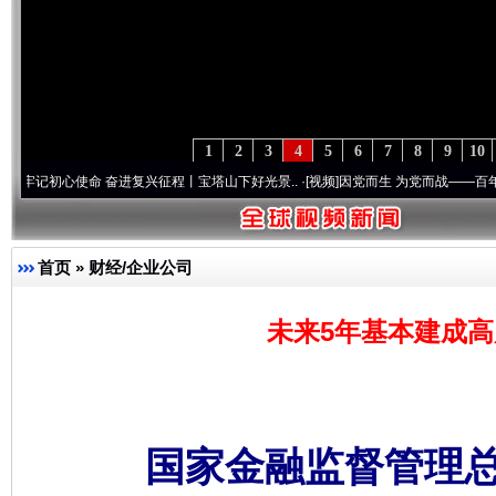
1
2
3
4
5
6
7
8
9
10
心使命 奋进复兴征程丨宝塔山下好光景..
·[视频]
因党而生 为党而战——百年“纪”事⑧加
首页
»
财经/企业公司
未来5年基本建成高
国家金融监督管理总